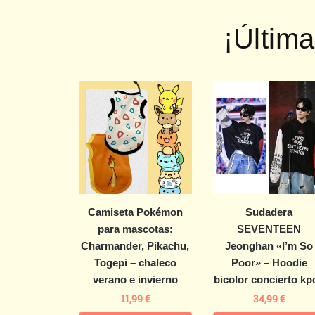
¡Últim
Camiseta Pokémon
Sudadera
para mascotas:
SEVENTEEN
Charmander, Pikachu,
Jeonghan «I’m So
Togepi – chaleco
Poor» – Hoodie
verano e invierno
bicolor concierto kp
11,99
€
34,99
€