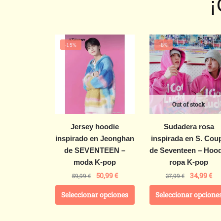
¡
-15%
-8%
Out of stock
Jersey hoodie
Sudadera rosa
inspirado en Jeonghan
inspirada en S. Cou
de SEVENTEEN –
de Seventeen – Hood
moda K-pop
ropa K-pop
50,99
€
34,99
€
59,99
€
37,99
€
Seleccionar opciones
Seleccionar opcione