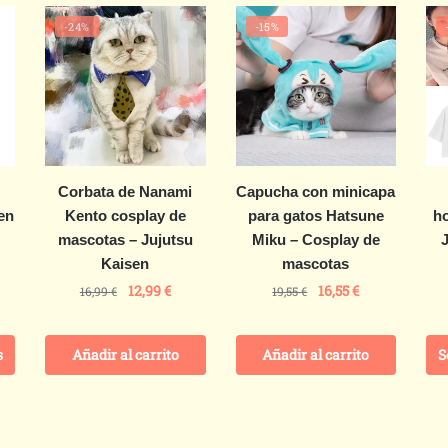
-24%
-15%
Corbata de Nanami
Capucha con minicapa
en
Kento cosplay de
para gatos Hatsune
ho
mascotas – Jujutsu
Miku – Cosplay de
Kaisen
mascotas
12,99
€
16,55
€
16,99
€
19,55
€
s
Añadir al carrito
Añadir al carrito
S