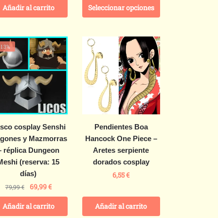
Añadir al carrito
Seleccionar opciones
-13%
sco cosplay Senshi
Pendientes Boa
agones y Mazmorras
Hancock One Piece –
– réplica Dungeon
Aretes serpiente
Meshi (reserva: 15
dorados cosplay
días)
6,55
€
69,99
€
79,99
€
Añadir al carrito
Añadir al carrito