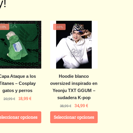
y!
-10%
-10%
Capa Ataque a los
Hoodie blanco
Titanes – Cosplay
oversized inspirado en
gatos y perros
Yeonju TXT GGUM –
sudadera K-pop
18,99
€
20,99
€
34,99
€
38,99
€
eleccionar opciones
Seleccionar opciones