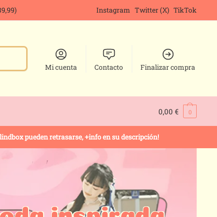
9,99)
Instagram
Twitter (X)
TikTok
Mi cuenta
Contacto
Finalizar compra
0,00
€
0
ndbox pueden retrasarse, +info en su descripción!
moda inspirada