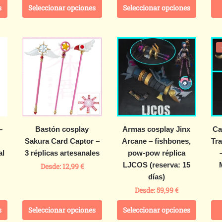
s
Seleccionar opciones
Seleccionar opciones
–
Bastón cosplay
Armas cosplay Jinx
Ca
Sakura Card Captor –
Arcane – fishbones,
Tr
al
3 réplicas artesanales
pow-pow réplica
LJCOS (reserva: 15
Desde:
12,99
€
días)
Desde:
59,99
€
s
Seleccionar opciones
Seleccionar opciones