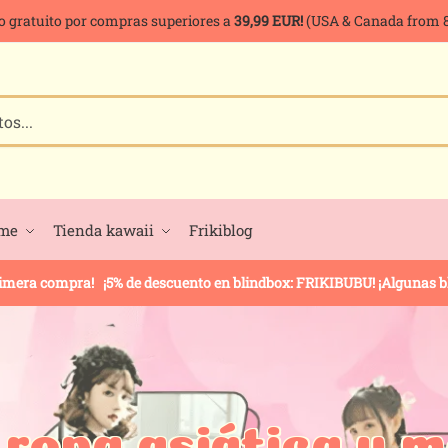
o gratuito por compras superiores a
39,99 EUR!
(USA & Canada from 8
ime
Tienda kawaii
Frikiblog
rimera compra! ¡5% de descuento en blindbox: FRIKIBUBU! ¡Algunas bli
 ropa asiática y 