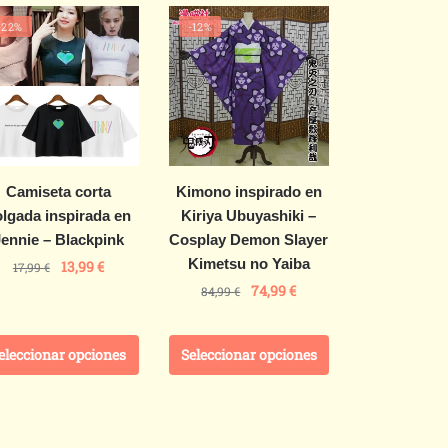
-22%
-12%
Camiseta corta
Kimono inspirado en
lgada inspirada en
Kiriya Ubuyashiki –
Jennie – Blackpink
Cosplay Demon Slayer
Kimetsu no Yaiba
13,99
€
17,99
€
74,99
€
84,99
€
eleccionar opciones
Seleccionar opciones