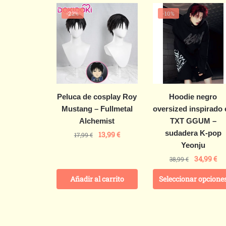
-22%
-10%
Peluca de cosplay Roy
Hoodie negro
Mustang – Fullmetal
oversized inspirado 
Alchemist
TXT GGUM –
sudadera K-pop
13,99
€
17,99
€
Yeonju
34,99
€
38,99
€
Añadir al carrito
Seleccionar opcione