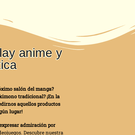
lay anime y
tica
róximo salón del manga?
imono tradicional? ¡En la
pedirnos aquellos productos
gún lugar!
 expresar admiración por
deojuegos. Descubre nuestra