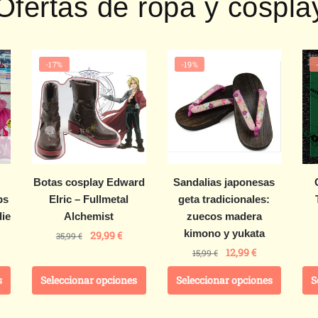
Ofertas de ropa y cospla
-17%
-19%
Botas cosplay Edward
Sandalias japonesas
ps
Elric – Fullmetal
geta tradicionales:
ie
Alchemist
zuecos madera
kimono y yukata
29,99
€
35,99
€
12,99
€
15,99
€
s
Seleccionar opciones
Seleccionar opciones
S