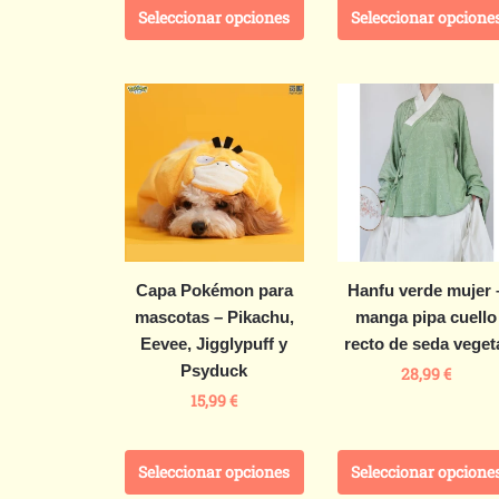
Seleccionar opciones
Seleccionar opcione
Capa Pokémon para
Hanfu verde mujer 
mascotas – Pikachu,
manga pipa cuello
Eevee, Jigglypuff y
recto de seda veget
Psyduck
28,99
€
15,99
€
Seleccionar opciones
Seleccionar opcione