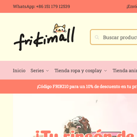
WhatsApp: +86 151 179 12539
¡Enví
Buscar
Inicio
Series
Tienda ropa y cosplay
Tienda an
¡Código FRIKI10 para un 10% de descuento en tu p
¡Tu rincón de