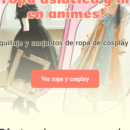
en animes!
quillaje y conjuntos de ropa de cosplay
Ver ropa y cosplay