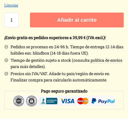
Limpiar
Colección
Añadir al carrito
oficial
Labubu
The
¡Envío gratis en pedidos superiores a 39,99
€ (IVA excl.)!
Monster
Pedidos se procesan en 24-96 h. Tiempo de entrega 12-14 días
Exciting
hábiles exc. blindbox (14-18 días fuera UE).
Macaron
Tiempo de gestión sujeto a stock (consulta
política de envíos
POPMART
para más detalles).
-
Precios sin IVA/VAT. Añade tu país/región de envío en
6
Finalizar compra para calcularlo automáticamente.
cajas
sorpresa
Pago seguro garantizado
(tiempo
gestión:
7
días)
cantidad