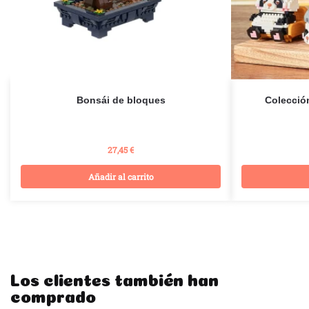
Bonsái de bloques
Colecció
27,45
€
Añadir al carrito
Los clientes también han
comprado