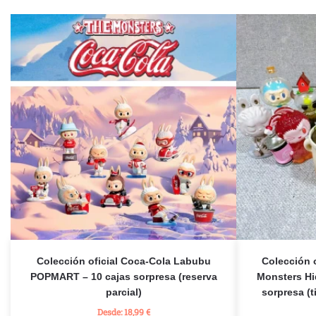
Colección oficial Coca-Cola Labubu
Colección 
POPMART – 10 cajas sorpresa (reserva
Monsters H
parcial)
sorpresa (t
Desde:
18,99
€