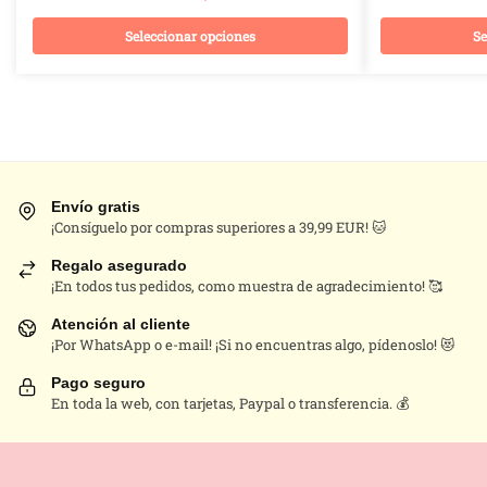
Seleccionar opciones
Se
Este
producto
tiene
múltiples
variantes.
Las
Envío gratis
opciones
¡Consíguelo por compras superiores a 39,99 EUR! 🐱
se
Regalo asegurado
pueden
¡En todos tus pedidos, como muestra de agradecimiento! 🥰
elegir
Atención al cliente
en
¡Por WhatsApp o e-mail! ¡Si no encuentras algo, pídenoslo! 😻
la
página
Pago seguro
En toda la web, con tarjetas, Paypal o transferencia. 💰
de
producto