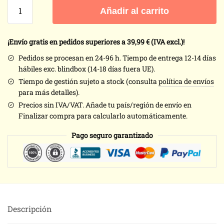
Amuleto
Añadir al carrito
de
animales
bordados
¡Envío gratis en pedidos superiores a 39,99
€ (IVA excl.)!
a
Pedidos se procesan en 24-96 h. Tiempo de entrega 12-14 días
mano
hábiles exc. blindbox (14-18 días fuera UE).
-
Tiempo de gestión sujeto a stock (consulta
política de envíos
Kit
para más detalles).
Honey
Precios sin IVA/VAT. Añade tu país/región de envío en
DIY
Finalizar compra para calcularlo automáticamente.
cantidad
Pago seguro garantizado
Descripción