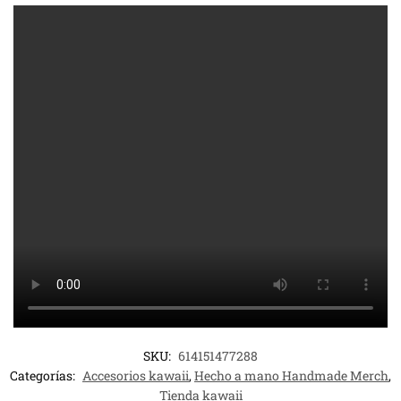
SKU:
614151477288
Categorías:
Accesorios kawaii
,
Hecho a mano Handmade Merch
,
Tienda kawaii