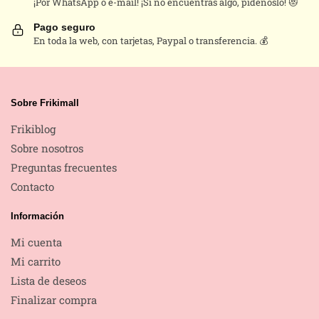
¡Por WhatsApp o e-mail! ¡Si no encuentras algo, pídenoslo! 😻
en
la
Pago seguro
En toda la web, con tarjetas, Paypal o transferencia. 💰
página
de
producto
Sobre Frikimall
Frikiblog
Sobre nosotros
Preguntas frecuentes
Contacto
Información
Mi cuenta
Mi carrito
Lista de deseos
Finalizar compra