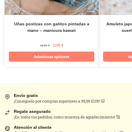
Uñas postizas con gatitos pintadas a
Amuleto jap
mano – manicura kawaii
suer
11,99
€
14,99
€
Seleccionar opciones
Se
Este
producto
tiene
múltiples
variantes.
Envío gratis
Las
¡Consíguelo por compras superiores a 39,99 EUR! 🐱
opciones
Regalo asegurado
se
¡En todos tus pedidos, como muestra de agradecimiento! 🥰
pueden
Atención al cliente
elegir