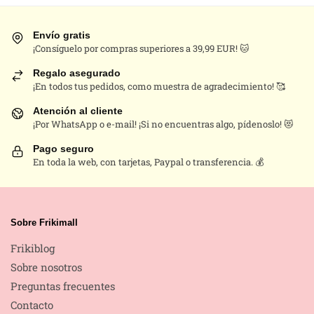
múltiples
variantes.
Envío gratis
Las
¡Consíguelo por compras superiores a 39,99 EUR! 🐱
opciones
Regalo asegurado
se
¡En todos tus pedidos, como muestra de agradecimiento! 🥰
pueden
Atención al cliente
elegir
¡Por WhatsApp o e-mail! ¡Si no encuentras algo, pídenoslo! 😻
en
la
Pago seguro
En toda la web, con tarjetas, Paypal o transferencia. 💰
página
de
producto
Sobre Frikimall
Frikiblog
Sobre nosotros
Preguntas frecuentes
Contacto