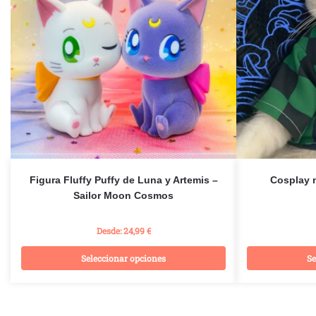
Figura Fluffy Puffy de Luna y Artemis –
Cosplay 
Sailor Moon Cosmos
Desde:
24,99
€
Seleccionar opciones
Se
Este
producto
tiene