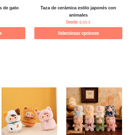
s de gato
Taza de cerámica estilo japonés con
animales
Desde:
8,99
€
s
Seleccionar opciones