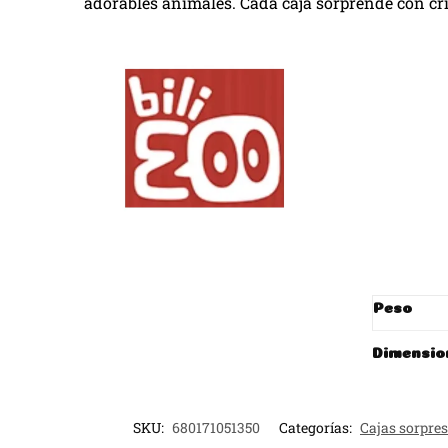
adorables animales. Cada caja sorprende con cri
Peso
Dimensio
SKU:
680171051350
Categorías:
Cajas sorpre