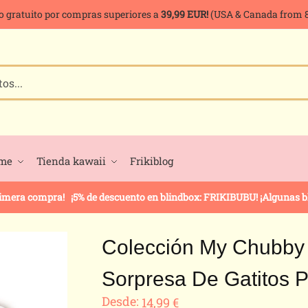
o gratuito por compras superiores a
39,99 EUR!
(USA & Canada from 8
ime
Tienda kawaii
Frikiblog
rimera compra! ¡5% de descuento en blindbox: FRIKIBUBU! ¡Algunas bli
Colección My Chubby 
Sorpresa De Gatitos 
Desde:
14,99
€