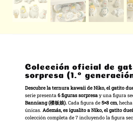
Colección oficial de ga
sorpresa (1.º generació
Descubre la ternura kawaii de Niko, el gatito du
serie presenta
6 figuras sorpresa
y una figura se
Banniang (楼板娘).
Cada figura de
5×8 cm
, hech
únicas.
Además, es igualito a Niko, el gatito due
colección completa de 7 incluyendo la figura sec