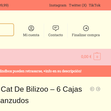
9,99)
Instagram
Twitter (X)
TikTok
Mi cuenta
Contacto
Finalizar compra
0,00
€
0
ndbox pueden retrasarse, +info en su descripción!
Cat De Bilizoo – 6 Cajas
Panzudos