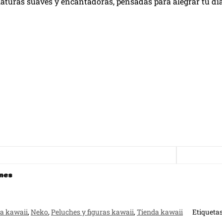
aturas suaves y encantadoras, pensadas para alegrar tu día 
nes
sa kawaii
,
Neko
,
Peluches y figuras kawaii
,
Tienda kawaii
Etiqueta