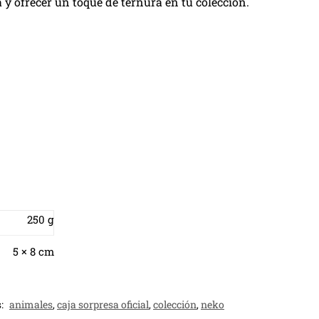
y ofrecer un toque de ternura en tu colección.
250 g
5 × 8 cm
s:
animales
,
caja sorpresa oficial
,
colección
,
neko