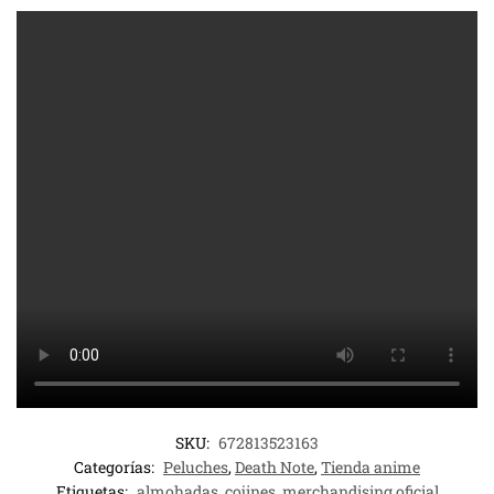
SKU:
672813523163
Categorías:
Peluches
,
Death Note
,
Tienda anime
Etiquetas:
almohadas
,
cojines
,
merchandising oficial