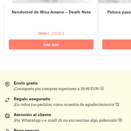
Nendoroid de Misa Amane – Death Note
Peluca para
El
El
119,99
€
135,99
€
precio
precio
original
actual
Leer más
era:
es:
135,99 €.
119,99 €.
Envío gratis
¡Consíguelo por compras superiores a 39,99 EUR! 🐱
Regalo asegurado
¡En todos tus pedidos, como muestra de agradecimiento! 🥰
Atención al cliente
¡Por WhatsApp o e-mail! ¡Si no encuentras algo, pídenoslo! 😻
Pago seguro