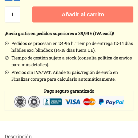
Botas
Añadir al carrito
cosplay
Edward
Elric
¡Envío gratis en pedidos superiores a 39,99
€ (IVA excl.)!
-
Pedidos se procesan en 24-96 h. Tiempo de entrega 12-14 días
Fullmetal
hábiles exc. blindbox (14-18 días fuera UE).
Alchemist
Tiempo de gestión sujeto a stock (consulta
política de envíos
cantidad
para más detalles).
Precios sin IVA/VAT. Añade tu país/región de envío en
Finalizar compra para calcularlo automáticamente.
Pago seguro garantizado
Descripción