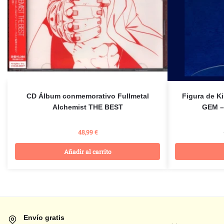
CD Álbum conmemorativo Fullmetal
Figura de K
Alchemist THE BEST
GEM – 
48,99
€
Añadir al carrito
Envío gratis