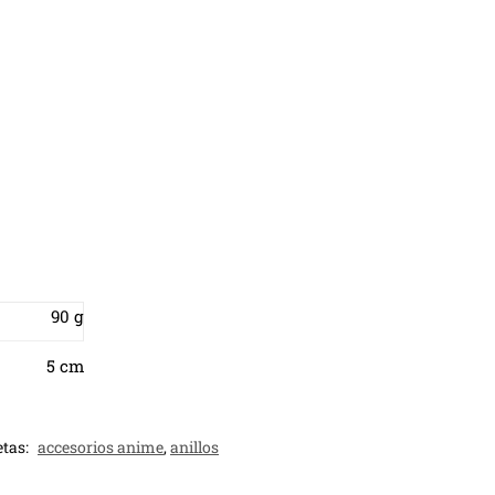
90 g
5 cm
etas:
accesorios anime
,
anillos