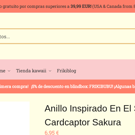
o gratuito por compras superiores a
39,99 EUR!
(USA & Canada from 8
ime
Tienda kawaii
Frikiblog
rimera compra! ¡5% de descuento en blindbox: FRIKIBUBU! ¡Algunas bli
Anillo Inspirado En El
Cardcaptor Sakura
6,95
€