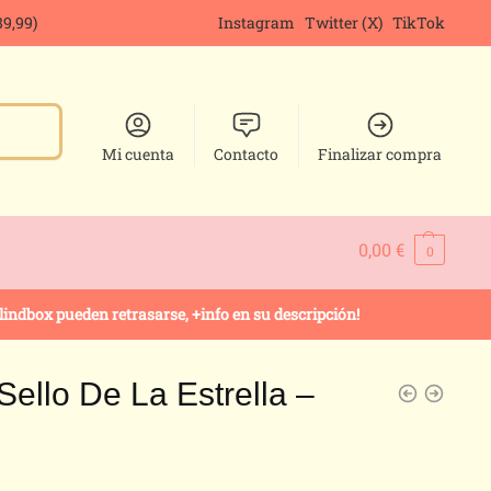
9,99)
Instagram
Twitter (X)
TikTok
Mi cuenta
Contacto
Finalizar compra
0,00
€
0
ndbox pueden retrasarse, +info en su descripción!
 Sello De La Estrella –