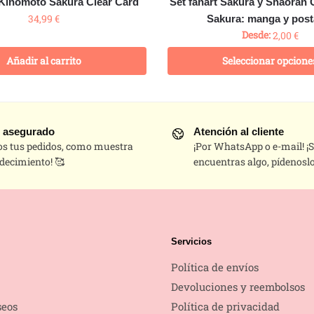
 Kinomoto Sakura Clear Card
Set fanart Sakura y Shaoran 
34,99
€
Sakura: manga y post
Desde:
2,00
€
Añadir al carrito
Seleccionar opcione
 asegurado
Atención al cliente
os tus pedidos, como muestra
¡Por WhatsApp o e-mail! ¡S
decimiento! 🥰
encuentras algo, pídenoslo
Servicios
Política de envíos
Devoluciones y reembolsos
seos
Política de privacidad