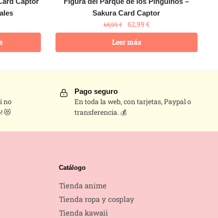
Card Captor
Figura del Parque de los Pingüinos –
ales
Sakura Card Captor
62,99
€
65,99
€
s
Leer más
Pago seguro
i no
En toda la web, con tarjetas, Paypal o
! 😻
transferencia. 💰
Catálogo
Tienda anime
Tienda ropa y cosplay
Tienda kawaii