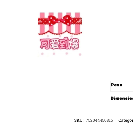
Peso
Dimensio
SKU:
752044456815
Categor